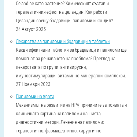
Celandine като растение? Химическият състав и
терапевтичния ефект на целандин. Как работи
Целандин срещу брадавици, папиломи и кондил?
24 Август 2025
Лекарства за папиломи и брадавици в таблетки
Какви ефективни таблетки за брадавици и папиломи ще
помогнат за решаването на проблема? Преглед на
лекарствата по групи: антивирусни,
имуностимулиращи, витаминно-минерални комплекси.
27 Ноември 2023
Папиломи на врата
Механизмът на развитие на HPV, причините за появата и
клиничната картина на папиломи на шията,
диагностични методи. Лечение на папиломи:
терапевтично, фармацевтично, хирургично