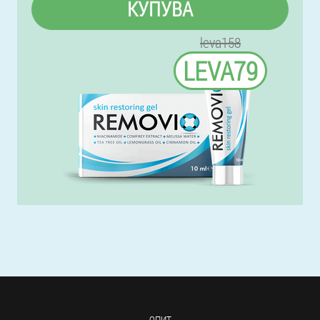
КУПУВА
leva158
LEVA79
ОПИТ