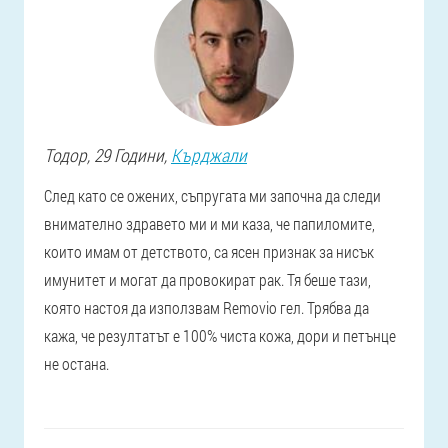
Тодор
, 29 Години,
Кърджали
След като се ожених, съпругата ми започна да следи
внимателно здравето ми и ми каза, че папиломите,
които имам от детството, са ясен признак за нисък
имунитет и могат да провокират рак. Тя беше тази,
която настоя да използвам Removio гел. Трябва да
кажа, че резултатът е 100% чиста кожа, дори и петънце
не остана.