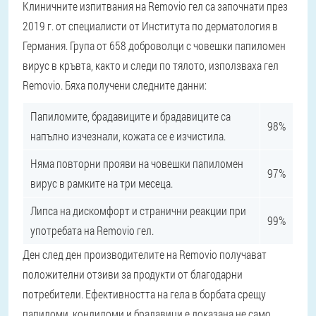
Клиничните изпитвания на Removio гел са започнати през
2019 г. от специалисти от Института по дерматология в
Германия. Група от 658 доброволци с човешки папиломен
вирус в кръвта, както и следи по тялото, използваха гел
Removio. Бяха получени следните данни:
Папиломите, брадавиците и брадавиците са
98%
напълно изчезнали, кожата се е изчистила.
Няма повторни прояви на човешки папиломен
97%
вирус в рамките на три месеца.
Липса на дискомфорт и странични реакции при
99%
употребата на Removio гел.
Ден след ден производителите на Removio получават
положителни отзиви за продукти от благодарни
потребители. Ефективността на гела в борбата срещу
папиломи, кондиломи и брадавици е доказана не само