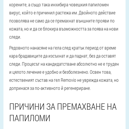
корените, а също така инхибира човешкия папиломен
вирус, който е причинил растежа им. Двойното действие
позволява не само да се премахнат външните прояви по
кожата, но и да се блокира възможността за поява на нови
следи.
Редовното нанасяне на гела след кратък период от време
кара брадавиците да изсъхнат и да паднат, без да оставят
следи. Процесът на кандидатстване абсолютно не е труден
и цялото лечение е удобно и безболезнено. Освен това,
естественият състав на гел Removio не уврежда кожата, но
допринася за по-активното й регенериране.
ПРИЧИНИ ЗА ПРЕМАХВАНЕ НА
ПАПИЛОМИ