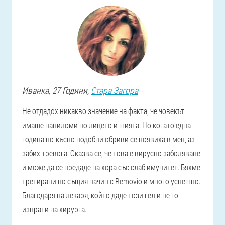
Иванка
, 27 Години,
Стара Загора
Не отдадох никакво значение на факта, че човекът
имаше папиломи по лицето и шията. Но когато една
година по-късно подобни обриви се появиха в мен, аз
забих тревога. Оказва се, че това е вирусно заболяване
и може да се предаде на хора със слаб имунитет. Бяхме
третирани по същия начин с Removio и много успешно.
Благодаря на лекаря, който даде този гел и не го
изпрати на хирурга.