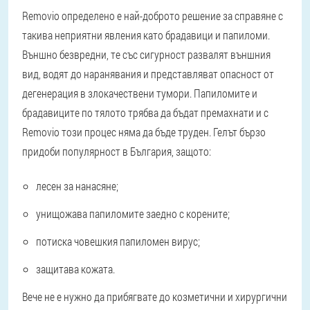
Removio определено е най-доброто решение за справяне с
такива неприятни явления като брадавици и папиломи.
Външно безвредни, те със сигурност развалят външния
вид, водят до наранявания и представляват опасност от
дегенерация в злокачествени тумори. Папиломите и
брадавиците по тялото трябва да бъдат премахнати и с
Removio този процес няма да бъде труден. Гелът бързо
придоби популярност в България, защото:
лесен за нанасяне;
унищожава папиломите заедно с корените;
потиска човешкия папиломен вирус;
защитава кожата.
Вече не е нужно да прибягвате до козметични и хирургични