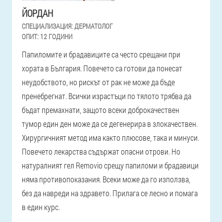
ЙОРДАН
СПЕЦИАЛИЗАЦИЯ:
ДЕРМАТОЛОГ
ОПИТ:
12 ГОДИНИ
Папиломите и брадавиците са често срещани при
хората в България. Повечето са готови да понесат
неудобството, но рискът от рак не може да бъде
пренебрегнат. Всички израстъци по тялото трябва да
бъдат премахнати, защото всеки доброкачествен
тумор един ден може да се дегенерира в злокачествен.
Хирургичният метод има както плюсове, така и минуси.
Повечето лекарства съдържат опасни отрови. Но
натуралният гел Removio срещу папиломи и брадавици
няма противопоказания. Всеки може да го използва,
без да навреди на здравето. Прилага се лесно и помага
в един курс.