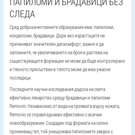
ПАПИЛОМИ И БРАДАВИЦИ БЕЗ
СЛЕДА
Сред доброкачествените образувания има: папиломи,
кондиломи, брадавици. Дори ако израстъците не
причиняват значителен дискомфорт, важно е да
запомните, че увеличаването на броя и растежа на
съществуващите формации не може да бъде контролирано
и тяхното присъствие в тялото може да има ужасни
последици.
Последните научни изследвания дадоха на света
ефективно лекарство срещу брадавици и папиломи
Removio. Независимо от вида на проявата върху кожата,
Removio се справя еднакво ефективно с всички
новообразувания. Създаден под формата на силно
проникващ гел, той унищожава папиломите заедно с