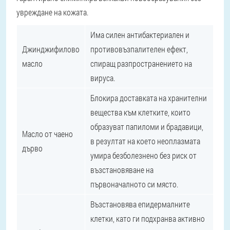
увреждане на кожата.
Има силен антибактериален и
Джинджифилово
противовъзпалителен ефект,
масло
спиращ разпространението на
вируса.
Блокира доставката на хранителни
вещества към клетките, които
образуват папиломи и брадавици,
Масло от чаено
в резултат на което неоплазмата
дърво
умира безболезнено без риск от
възстановяване на
първоначалното си място.
Възстановява епидермалните
клетки, като ги подхранва активно