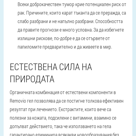
Всеки доброкачествен тумор крие потенциален риск от
рак. Причините, които карат тъканта да се преражда, са
слабо разбрани и не напълно разбрани. Способността
да правите прогнози е много условна. За да избегнете
излишни рискове, по-добре е да се отървете от
папиломите предварително и да живеете в мир.
ЕСТЕСТВЕНА СИЛА НА
ПРИРОДАТА
Органичната комбинация от естествени компоненти в
Removio гел позволява да се постигне толкова ефективен
резултат при лечението. Екстрактите, които вече са
полезни за кожата, подсилени с витамини, взаимно се
допълват действието, така че използването на гела
гарантирано елиминира всякакви новообразувания без