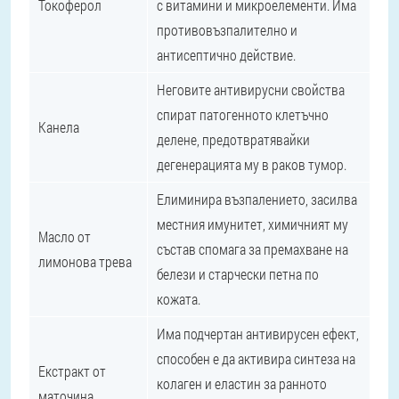
Токоферол
с витамини и микроелементи. Има
противовъзпалително и
антисептично действие.
Неговите антивирусни свойства
спират патогенното клетъчно
Канела
делене, предотвратявайки
дегенерацията му в раков тумор.
Елиминира възпалението, засилва
местния имунитет, химичният му
Масло от
състав спомага за премахване на
лимонова трева
белези и старчески петна по
кожата.
Има подчертан антивирусен ефект,
способен е да активира синтеза на
Екстракт от
колаген и еластин за ранното
маточина