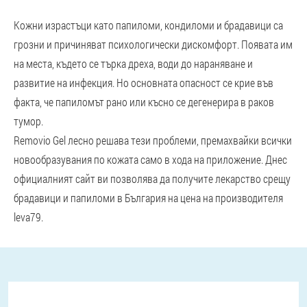
Кожни израстъци като папиломи, кондиломи и брадавици са
грозни и причиняват психологически дискомфорт. Появата им
на места, където се търка дреха, води до нараняване и
развитие на инфекция. Но основната опасност се крие във
факта, че папиломът рано или късно се дегенерира в раков
тумор.
Removio Gel лесно решава тези проблеми, премахвайки всички
новообразувания по кожата само в хода на приложение. Днес
официалният сайт ви позволява да получите лекарство срещу
брадавици и папиломи в България на цена на производителя
leva79.